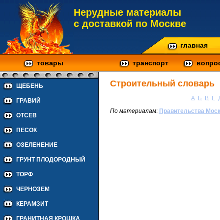
Нерудные материалы
с доставкой по Москве
главная
товары
транспорт
вопро
Строительный словарь
ЩЕБЕНЬ
А
Б
В
Г
ГРАВИЙ
По материалам
:
Правительства Моск
ОТСЕВ
ПЕСОК
ОЗЕЛЕНЕНИЕ
ГРУНТ ПЛОДОРОДНЫЙ
ТОРФ
ЧЕРНОЗЕМ
КЕРАМЗИТ
ГРАНИТНАЯ КРОШКА