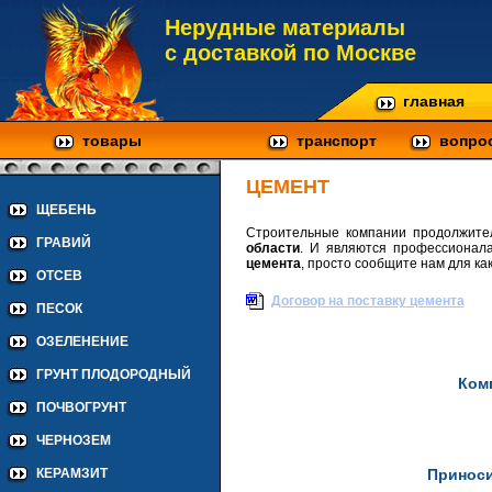
Нерудные материалы
с доставкой по Москве
главная
товары
транспорт
вопро
ЦЕМЕНТ
ЩЕБЕНЬ
Строительные компании продолжит
ГРАВИЙ
области
. И являются профессионала
цемента
, просто сообщите нам для ка
ОТСЕВ
Договор на поставку цемента
ПЕСОК
ОЗЕЛЕНЕНИЕ
ГРУНТ ПЛОДОРОДНЫЙ
Ком
ПОЧВОГРУНТ
ЧЕРНОЗЕМ
Приноси
КЕРАМЗИТ