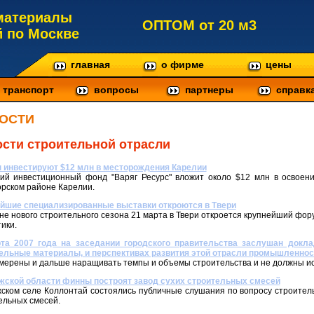
материалы
ОПТОМ от 20 м3
й по Москве
главная
о фирме
цены
транспорт
вопросы
партнеры
справк
ОСТИ
сти строительной отрасли
инвестируют $12 млн в месторождения Карелии
ий инвестиционный фонд "Варяг Ресурс" вложит около $12 млн в освоен
рском районе Карелии.
йшие специализированные выставки откроются в Твери
не нового строительного сезона 21 марта в Твери откроется крупнейший фо
ики.
та 2007 года на заседании городского правительства заслушан докла
ельные материалы, и перспективах развития этой отрасли промышленнос
мерены и дальше наращивать темпы и объемы строительства и не должны и
жской области финны построят завод сухих строительных смесей
жском селе Коллонтай состоялись публичные слушания по вопросу строитель
ельных смесей.