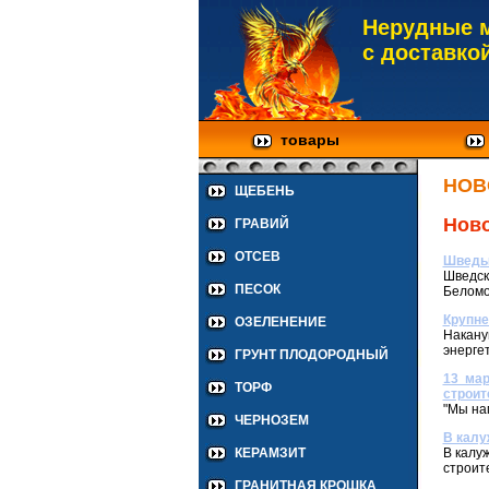
Нерудные 
с доставко
товары
НОВ
ЩЕБЕНЬ
Ново
ГРАВИЙ
ОТСЕВ
Шведы 
Шведск
ПЕСОК
Беломо
Крупне
ОЗЕЛЕНЕНИЕ
Накану
энергет
ГРУНТ ПЛОДОРОДНЫЙ
13 мар
ТОРФ
строит
"Мы на
ЧЕРНОЗЕМ
В калу
В калу
КЕРАМЗИТ
строит
ГРАНИТНАЯ КРОШКА