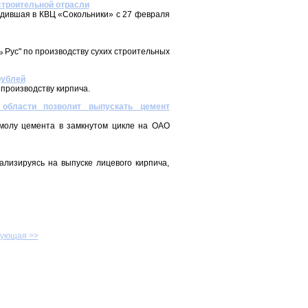
строительной отрасли
одившая в КВЦ «Сокольники» с 27 февраля
ь Рус" по производству сухих строительных
рублей
 производству кирпича.
 области позволит выпускать цемент
омолу цемента в замкнутом цикле на ОАО
ализируясь на выпуске лицевого кирпича,
ующая >>