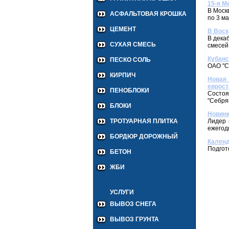
15-я М
В Моск
АСФАЛЬТОВАЯ КРОШКА
по 3 ма
ЦЕМЕНТ
В Воск
В дека
СУХАЯ СМЕСЬ
смесей
Кубанс
ПЕСКО СОЛЬ
ОАО "С
КИРПИЧ
Новая
еврост
ПЕНОБЛОКИ
Cостоя
"Себря
БЛОКИ
Новинк
Лидер 
ТРОТУАРНАЯ ПЛИТКА
ежегод
БОРДЮР ДОРОЖНЫЙ
Календ
Подгот
БЕТОН
ЖБИ
УСЛУГИ
ВЫВОЗ СНЕГА
ВЫВОЗ ГРУНТА