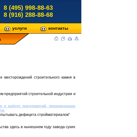
8 (495) 998-88-63
8 (916) 288-88-68
услуги
контакты
а
ие месторождений строительного камня в
рум предприятий строительной индустрии и
д о работе предприятий, производящих
ти.
спытывать дефицита стройматериалов"
ства здесь в нынешнем году завода сухих