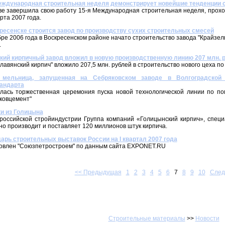
еждународная строительная неделя демонстрирует новейшие тенденции 
ве завершила свою работу 15-я Международная строительная неделя, прох
рта 2007 года.
ресенске строится завод по производству сухих строительных смесей
бре 2006 года в Воскресенском районе начато строительство завода "Крайзел
.
кий кирпичный завод вложил в новую производственную линию 207 млн. 
лавянский кирпич" вложило 207,5 млн. рублей в строительство нового цеха по
 мельница, запущенная на Себряковском заводе в Волгоградской
андарта
лась торжественная церемония пуска новой технологической линии по п
ковцемент"
и из Голицына
российской стройиндустрии Группа компаний «Голицынский кирпич», специ
но производит и поставляет 120 миллионов штук кирпича.
арь строительных выставок России на I квартал 2007 года
овлен "Союзпетростроем" по данным сайта EXPONET.RU
<< Предыдущая
1
2
3
4
5
6
7
8
9
10
След
Строительные материалы
>>
Новости