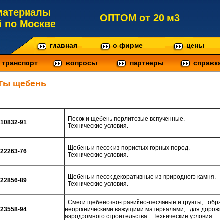
материалы
ОПТОМ от 20 м3
й по Москве
главная
о фирме
цены
транспорт
вопросы
партнеры
справк
Ты щебень
Песок и щебень перлитовые вспученные.
10832-91
Технические условия.
Щебень и песок из пористых горных пород.
22263-76
Технические условия.
Щебень и песок декоративные из природного камня.
22856-89
Технические условия.
Смеси щебеночно-гравийно-песчаные и грунты, обр
23558-94
неорганическими вяжущими материалами, для дорожн
аэродромного строительства. Технические условия.