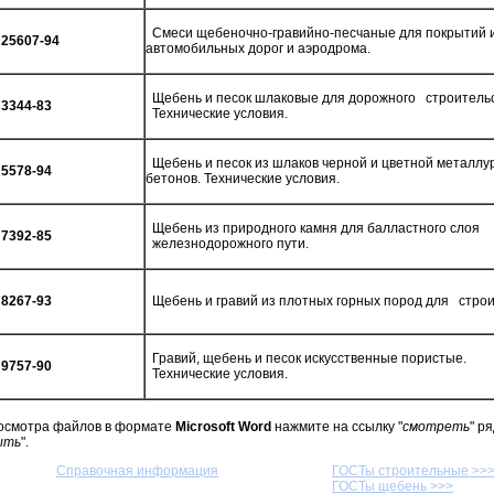
Смеси щебеночно-гравийно-песчаные для покрытий 
25607-94
автомобильных дорог и аэродрома.
Щебень и песок шлаковые для дорожного строительс
3344-83
Технические условия.
Щебень и песок из шлаков черной и цветной металлу
5578-94
бетонов. Технические условия.
Щебень из природного камня для балластного слоя
7392-85
железнодорожного пути.
8267-93
Щебень и гравий из плотных горных пород для строи
Гравий, щебень и песок искусственные пористые.
9757-90
Технические условия.
осмотра файлов в формате
Microsoft Word
нажмите на ссылку "
смотреть
" р
ыть
".
Справочная информация
ГОСТы строительные >>
ГОСТы щебень >>>